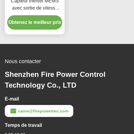
Capteur inertiel MEMS
avec sortie de vitesse
angulaire 3 axes et
Obtenez le meilleur prix
d'accélération 3 axes
Nous contacter
Shenzhen Fire Power Control
Technology Co., LTD
E-mail
caine@firepowertec.com
Temps de travail