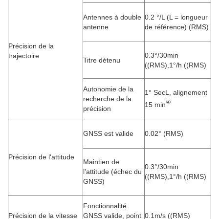
Antennes à double
0.2 °/L (L = longueur
antenne
de référence) (RMS)
Précision de la
0.3°/30min
trajectoire
Titre détenu
((RMS),1°/h ((RMS)
Autonomie de la
1° SecL, alignement
recherche de la
④
15 min
précision
GNSS est valide
0.02° (RMS)
Précision de l'attitude
Maintien de
0.3°/30min
l'attitude (échec du
((RMS),1°/h ((RMS)
GNSS)
Fonctionnalité
Précision de la vitesse
GNSS valide, point
0.1m/s ((RMS)