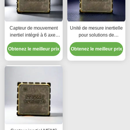
Capteur de mouvement
Unité de mesure inertielle
inertiel intégré à 6 axes
pour solutions de
pour l'automobile et le
détection de mouvement
Obtenez le meilleur prix
pilotage automatique
Obtenez le meilleur prix