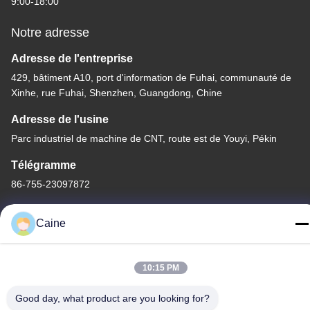
9:00-18:00
Notre adresse
Adresse de l'entreprise
429, bâtiment A10, port d'information de Fuhai, communauté de
Xinhe, rue Fuhai, Shenzhen, Guangdong, Chine
Adresse de l'usine
Parc industriel de machine de CNT, route est de Youyi, Pékin
Télégramme
86-755-23097872
Caine
Chine Bonne qualité Capteur de compas gyroscopique
10:15 PM
d'accéléromètre Le fournisseur. -2026 Shenzhen Fire Power
Good day, what product are you looking for?
Control Technology Co., LTD Tous les droits réservés.