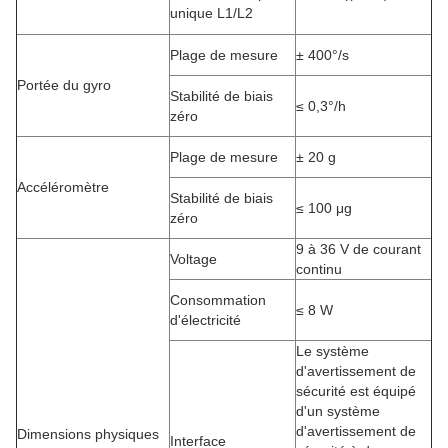
unique L1/L2
Plage de mesure
± 400°/s
Portée du gyro
Stabilité de biais
≤ 0,3°/h
zéro
Plage de mesure
± 20 g
Accéléromètre
Stabilité de biais
≤ 100 μg
zéro
9 à 36 V de courant
Voltage
continu
Consommation
≤ 8 W
d'électricité
Le système
d'avertissement de
sécurité est équipé
d'un système
d'avertissement de
Dimensions physiques
Interface