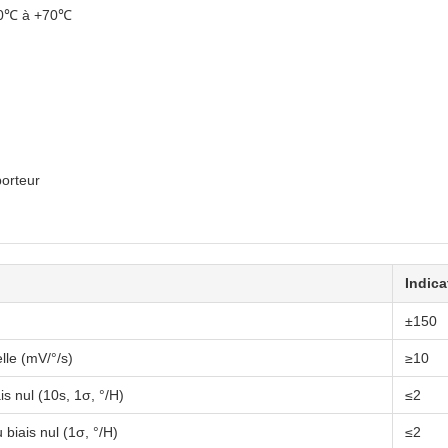
-40℃ à +70℃
porteur
Indic
±150
lle (mV/°/s)
≥10
ais nul (10s, 1σ, °/H)
≤2
 biais nul (1σ, °/H)
≤2