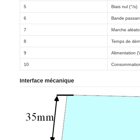
5
Biais nul (°/s)
6
Bande passant
7
Marche aléatoi
8
Temps de dém
9
Alimentation (
10
Consommation
Interface mécanique