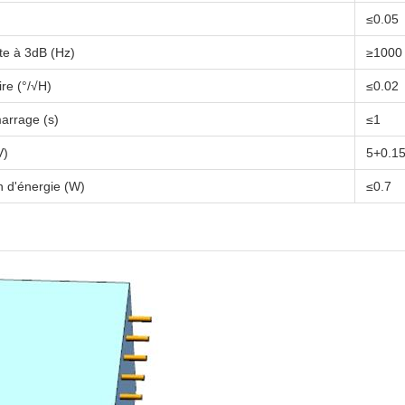
≤0.05
e à 3dB (Hz)
≥1000
re (°/√H)
≤0.02
arrage (s)
≤1
V)
5+0.1
 d'énergie (W)
≤0.7