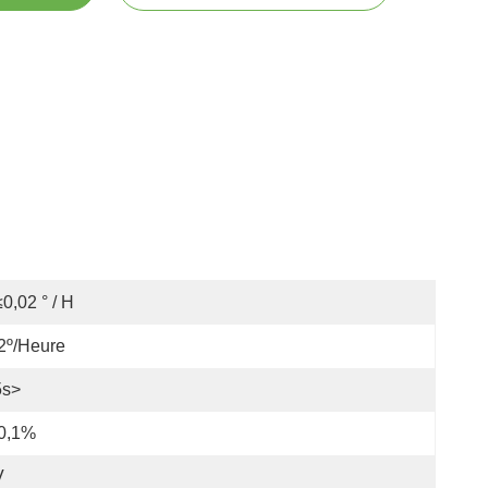
≤0,02 ° / H
2º/heure
5s>
 0,1%
V