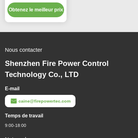
précision FOG micro-
Obtenez le meilleur prix
nano avec stabilité de
biais zéro ≤ 0,8°/h 10s
Nous contacter
Shenzhen Fire Power Control
Technology Co., LTD
E-mail
caine@firepowertec.com
Temps de travail
9:00-18:00