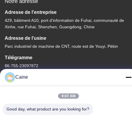
Notre adresse
Adresse de l'entreprise
429, bâtiment A10, port d'information de Fuhai, communauté de
Xinhe, rue Fuhai, Shenzhen, Guangdong, Chine
Adresse de l'usine
Parc industriel de machine de CNT, route est de Youyi, Pékin
Télégramme
86-755-23097872
Caine
9:07 AM
Chine Bonne qualité Capteur de compas gyroscopique
d'accéléromètre Le fournisseur. -2026 Shenzhen Fire Power
Good day, what product are you looking for?
Control Technology Co., LTD Tous les droits réservés.
Politique de confidentialité
|
Plan du site