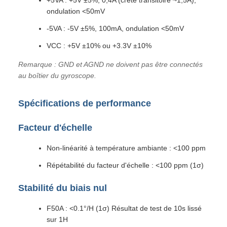
+5VA : +5V ±5%, 0,4A (crête transitoire ~1,5A),
ondulation <50mV
-5VA : -5V ±5%, 100mA, ondulation <50mV
VCC : +5V ±10% ou +3.3V ±10%
Remarque : GND et AGND ne doivent pas être connectés
au boîtier du gyroscope.
Spécifications de performance
Facteur d'échelle
Non-linéarité à température ambiante : <100 ppm
Répétabilité du facteur d'échelle : <100 ppm (1σ)
Stabilité du biais nul
F50A : <0.1°/H (1σ) Résultat de test de 10s lissé
sur 1H