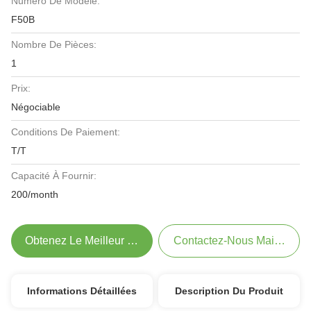
Numéro De Modèle:
F50B
Nombre De Pièces:
1
Prix:
Négociable
Conditions De Paiement:
T/T
Capacité À Fournir:
200/month
Obtenez Le Meilleur Prix
Contactez-Nous Maintenant
Informations Détaillées
Description Du Produit