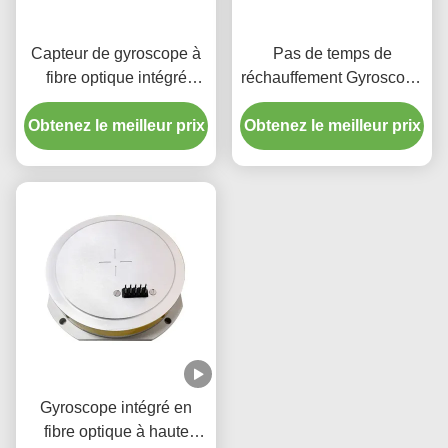
Capteur de gyroscope à
Pas de temps de
fibre optique intégré
réchauffement Gyroscope
photonique en silicium de
à fibre optique avec large
Obtenez le meilleur prix
remplacement Fizoptika
Obtenez le meilleur prix
plage dynamique 200g
Vg910
Mode de sortie RS-422
Gyroscope intégré en
fibre optique à haute