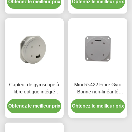
Obtenez le meilleur prix
de bruit à coût
Obtenez le meilleur prix
du mouvement
raisonnable
Capteur de gyroscope à
Mini Rs422 Fibre Gyro
fibre optique intégré
Bonne non-linéarité
photonique en silicium de
Stabilité zéro biais
Obtenez le meilleur prix
remplacement Fizoptika
Obtenez le meilleur prix
Vg910