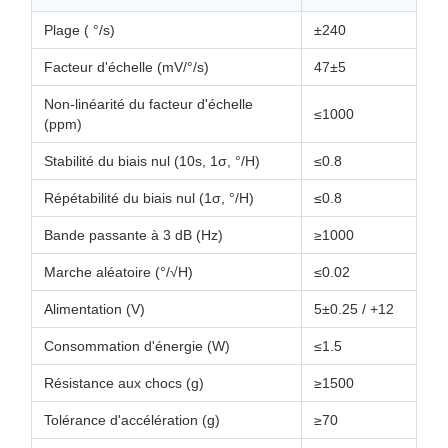
Plage ( °/s)
±240
Facteur d'échelle (mV/°/s)
47±5
Non-linéarité du facteur d'échelle
≤1000
(ppm)
Stabilité du biais nul (10s, 1σ, °/H)
≤0.8
Répétabilité du biais nul (1σ, °/H)
≤0.8
Bande passante à 3 dB (Hz)
≥1000
Marche aléatoire (°/√H)
≤0.02
Alimentation (V)
5±0.25 / +12
Consommation d'énergie (W)
≤1.5
Résistance aux chocs (g)
≥1500
Tolérance d'accélération (g)
≥70