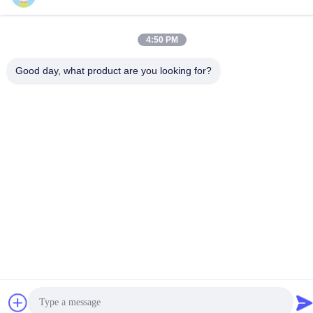
86-755-23097872
4:50 PM
Good day, what product are you looking for?
Chine Bonne qualité Capteur de compas gyroscopique
d'accéléromètre Le fournisseur. -2026 Shenzhen Fire Power
Control Technology Co., LTD Tous les droits réservés.
Politique de confidentialité
|
Plan du site