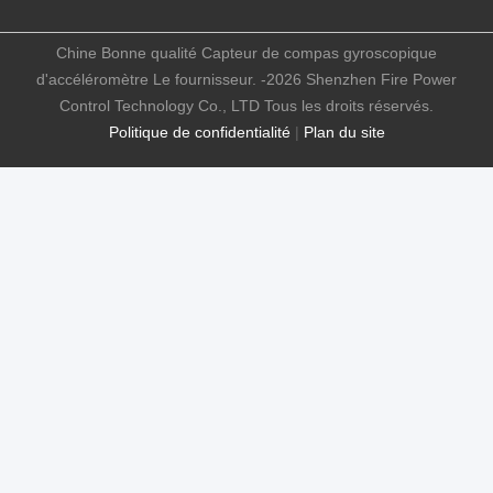
Chine Bonne qualité Capteur de compas gyroscopique
d'accéléromètre Le fournisseur. -2026 Shenzhen Fire Power
Control Technology Co., LTD Tous les droits réservés.
Politique de confidentialité
|
Plan du site