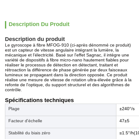
Description Du Produit
Description du produit
Le gyroscope à fibre MFOG-910 (ci-après dénommé ce produit)
est un capteur de vitesse angulaire intégrant la lumière, la
mécanique et l'électricité. Basé sur l'effet Sagnac, il intègre une
variété de dispositifs à fibre micro-nano hautement fiables pour
réaliser le processus de détection en détectant, traitant et
rétroaction la différence de phase générée par deux faisceaux
lumineux se propageant dans la direction opposée. Ce produit
réalise une mesure de vitesse de rotation ultra-élevée grâce à la
refonte de l'optique, du support structurel et des algorithmes de
contrôle.
Spécifications techniques
Plage
±240°/s
Facteur d'échelle
47±5
Stabilité du biais zéro
≤1.5°/h(1