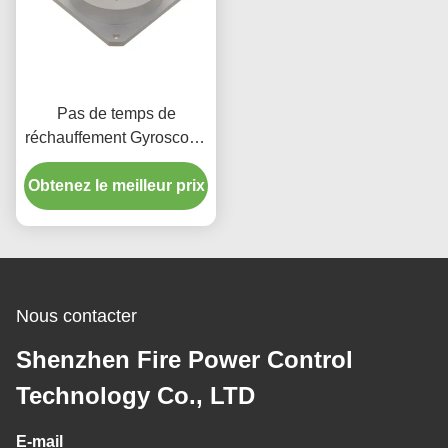
Pas de temps de
réchauffement Gyroscope
à fibre optique avec large
Obtenez le meilleur prix
plage dynamique 200g
Mode de sortie RS-422
Nous contacter
Shenzhen Fire Power Control
Technology Co., LTD
E-mail