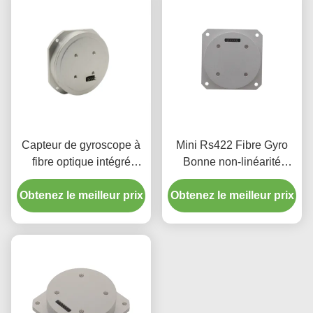
Capteur de gyroscope à
Mini Rs422 Fibre Gyro
fibre optique intégré
Bonne non-linéarité
photonique en silicium de
Stabilité zéro biais
Obtenez le meilleur prix
remplacement Fizoptika
Obtenez le meilleur prix
Vg910