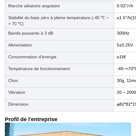
Marche aléatoire angulaire
0.02°/√h
Stabilité du biais zéro à pleine température (-45 ℃ ~
≤1.5°/h(1
+ 70 ℃)
Bande passante à 3 dB
300Hz
Alimentation
5±0.25V
Consommation d'énergie
≤1W
Température de fonctionnement
-45~+70
Choc
30g, 11m
Vibration
20 ~ 2000
Dimension
φ82*82*
Profil de l'entreprise