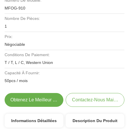
Numéro De Modèle:
MFOG-910
Nombre De Pièces:
1
Prix:
Négociable
Conditions De Paiement:
T / T, L / C, Western Union
Capacité À Fournir:
50pcs / mois
Obtenez Le Meilleur Prix
Contactez-Nous Maintenant
Informations Détaillées
Description Du Produit