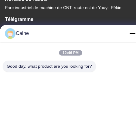
Parc industriel de machine de CNT, route est de Youyi, Pékin
Télégramme
86-755-23097872
Caine
12:46 PM
Chine Bonne qualité Capteur de compas gyroscopique
Good day, what product are you looking for?
d'accéléromètre Le fournisseur. -2026 Shenzhen Fire Power
Control Technology Co., LTD Tous les droits réservés.
Politique de confidentialité
|
Plan du site