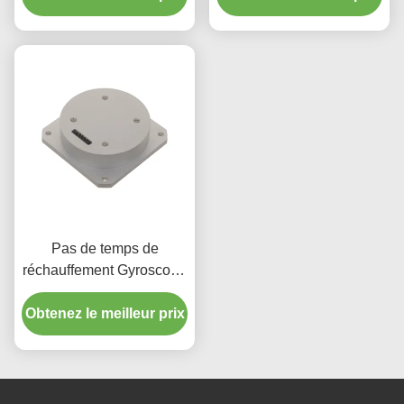
Vg910
Pas de temps de
réchauffement Gyroscope
à fibre optique avec large
Obtenez le meilleur prix
plage dynamique 200g
Mode de sortie RS-422