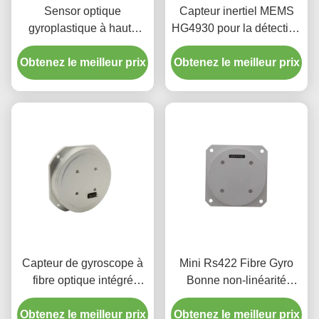
Sensor optique
Capteur inertiel MEMS
gyroplastique à haute
HG4930 pour la détection
précision à faible niveau
précise de l'orientation et
Obtenez le meilleur prix
de bruit à coût
Obtenez le meilleur prix
du mouvement
raisonnable
Capteur de gyroscope à
Mini Rs422 Fibre Gyro
fibre optique intégré
Bonne non-linéarité
photonique en silicium de
Stabilité zéro biais
Obtenez le meilleur prix
remplacement Fizoptika
Obtenez le meilleur prix