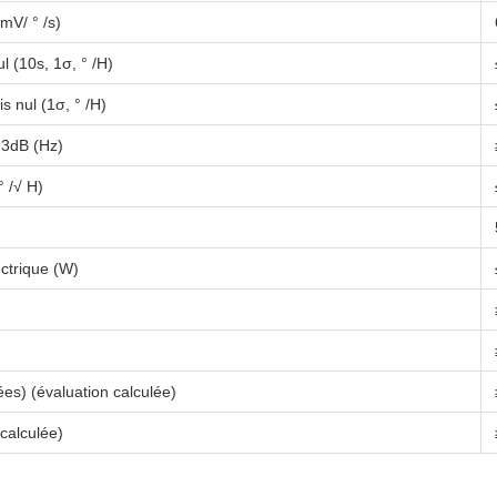
mV/ ° /s)
ul (10s, 1σ, ° /H)
is nul (1σ, ° /H)
 3dB (Hz)
° /√ H)
ctrique (W)
es) (évaluation calculée)
calculée)