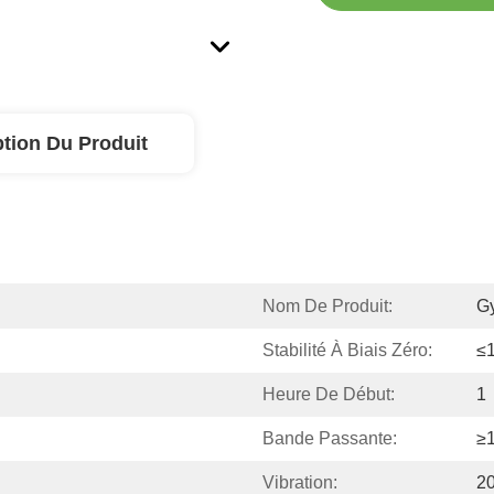
ption Du Produit
Nom De Produit:
Gy
Stabilité À Biais Zéro:
≤1
Heure De Début:
1
Bande Passante:
≥
Vibration:
2