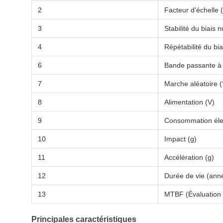
2
Facteur d'échelle (
3
Stabilité du biais n
4
Répétabilité du bia
6
Bande passante à
7
Marche aléatoire (
8
Alimentation (V)
9
Consommation éle
10
Impact (g)
11
Accélération (g)
12
Durée de vie (anné
13
MTBF (Évaluation 
Principales caractéristiques