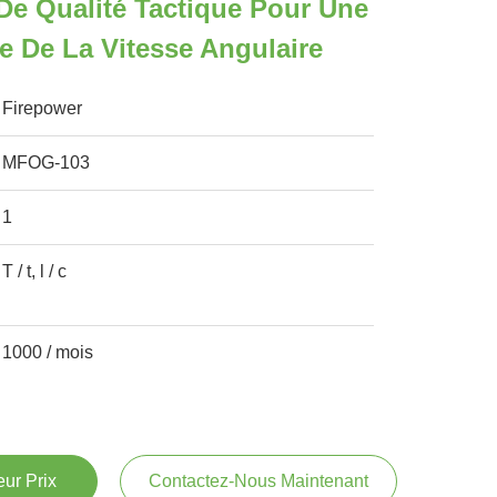
e Qualité Tactique Pour Une
e De La Vitesse Angulaire
Firepower
MFOG-103
1
T / t, l / c
1000 / mois
ur Prix
Contactez-Nous Maintenant