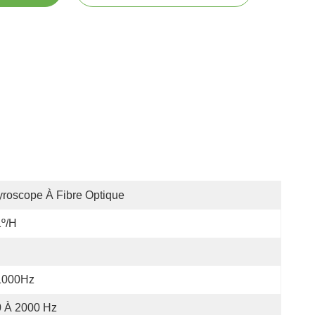
roscope À Fibre Optique
º/h
1000Hz
0 À 2000 Hz