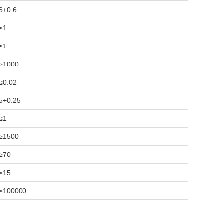
6±0.6
≤1
≤1
≥1000
≤0.02
5+0.25
≤1
≥1500
≥70
≥15
≥100000