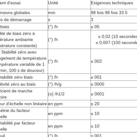
ent d'essai
Unité
Exigences techniques
nsions globales
mm
98 fois 98 fois 33.5
s de démarrage
s
3
biais
(°) /h
≤ 05
lité de biais zéro à
≤ 0,02 (10 secondes
érature ambiante
(°) /h
≤ 0,007 (100 seconde
pérature constante)
Stabilité zéro avec
gement de température
(°) /h
≤ 002
mpérature variable de 1
min, 100 s de douceur)
abilité zéro biais
(°) /h
≤ 001
tivité zéro au biais
(°) /h/g
≤ 0005
ficient de marche
(o) /h1/2
≤ 0001
oire
ur d'échelle non linéaire
en ppm
≤ 20
trie du facteur
en ppm
≤ 10
elle
abilité par facteur
en ppm
≤ 10
elle
uil
(°) /h
≤ 001