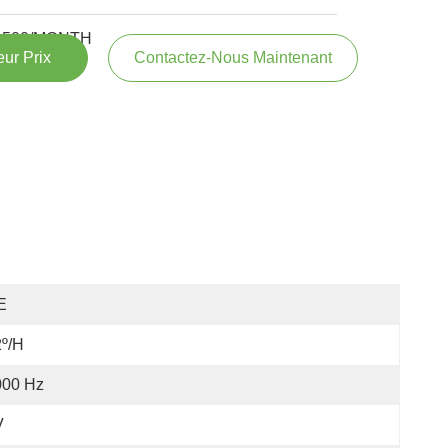
500/MONTH
ur Prix
Contactez-Nous Maintenant
E
º/h
000 Hz
V