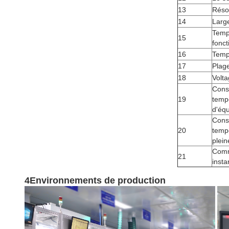
13
Réso
14
Larg
Temp
15
fonc
16
Temp
17
Plag
18
Volta
Cons
19
tempé
d'équ
Cons
20
temp
plei
Comm
21
insta
4Environnements de production