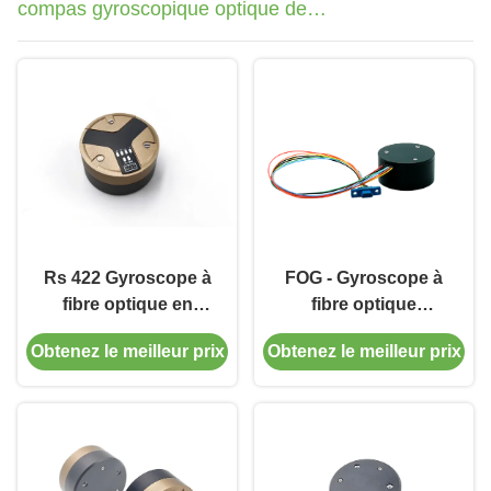
compas gyroscopique optique de
fibre
Rs 422 Gyroscope à
FOG - Gyroscope à
fibre optique en
fibre optique
boucle ouverte,
Fizoptika VG1703 -
Obtenez le meilleur prix
Obtenez le meilleur prix
capteur de vitesse
Capteur de vitesse
angulaire mono-axe,
angulaire de
bonne répétabilité
remplacement