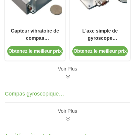
Capteur vibratoire de
L'axe simple de
compas
gyroscope
gyroscopique
micromécanique de
Obtenez le meilleur prix
Obtenez le meilleur prix
d'accéléromètre de
quartz a produit le
gyroscope de Coriolis
capteur de compas
de double axe de
gyroscopique
Voir Plus
gyroscopes de
d'accéléromètre de
Micromachined de
vibrateur de Coriolis
quartz
Compas gyroscopique
d'accéléromètre d'IMU
Voir Plus