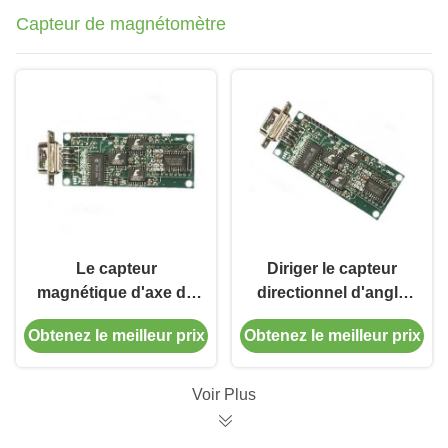
Capteur de magnétomètre
Le capteur
Diriger le capteur
magnétique d'axe de
directionnel d'angle
l'angle d'inclinaison 3,
sans le titre de lacet
Obtenez le meilleur prix
Obtenez le meilleur prix
remplacent le capteur
de mètre de gauss de
de magnétomètre de
précision de dérive
Honeywell Hmr2300
Voir Plus