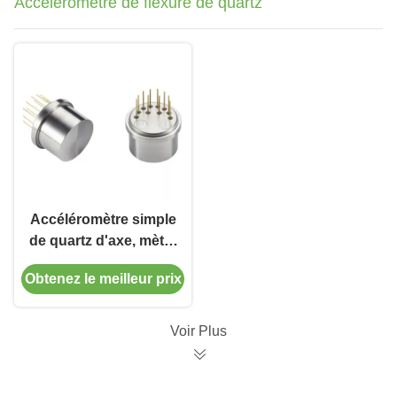
Accéléromètre de flexure de quartz
Accéléromètre simple
de quartz d'axe, mètre
de vibration de
Obtenez le meilleur prix
flexure de commande
de vol
Voir Plus