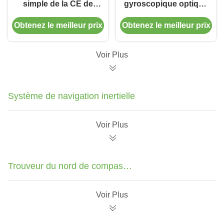
simple de la CE de
gyroscopique optique
dérive de compas
simple de fibre d'axe,
Obtenez le meilleur prix
Obtenez le meilleur prix
gyroscopique de fibre
compas
d'axe de bourdon bas
gyroscopique optique
de basse fibre
Voir Plus
polarisée
Système de navigation inertielle
Voir Plus
Trouveur du nord de compas
gyroscopique
Voir Plus