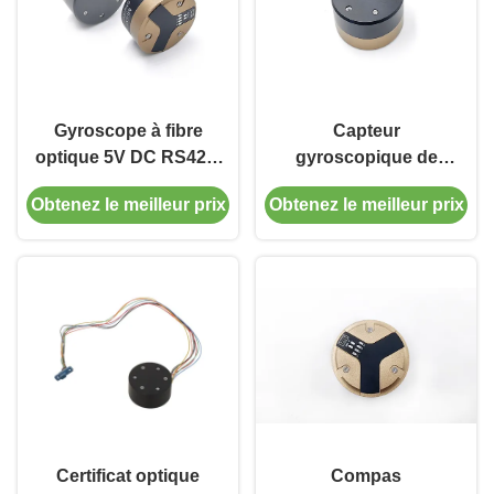
Gyroscope à fibre
Capteur
optique 5V DC RS422,
gyroscopique de
capteur inertiel
brouillard à portée
Obtenez le meilleur prix
Obtenez le meilleur prix
angulaire à faible
dynamique élevée
polarisation
avec communication
numérique RS422
Certificat optique
Compas