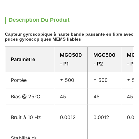
Description Du Produit
Capteur gyroscopique à haute bande passante en fibre avec
puces gyroscopiques MEMS fiables
MGC500
MGC500
MGC
Paramètre
- P1
- P2
- P3
Portée
± 500
± 500
± 50
Bias @ 25°C
45
45
45
Bruit à 10 Hz
0.0012
0.0012
0.00
Stabilité du