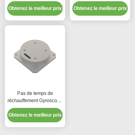
photonique en silicium de
Stabilité zéro biais
Obtenez le meilleur prix
remplacement Fizoptika
Obtenez le meilleur prix
Vg910
Pas de temps de
réchauffement Gyroscope
à fibre optique avec large
Obtenez le meilleur prix
plage dynamique 200g
Mode de sortie RS-422