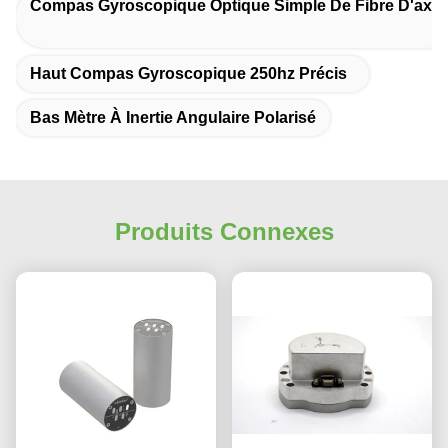
Compas Gyroscopique Optique Simple De Fibre D'axe
Haut Compas Gyroscopique 250hz Précis
Répétabilité par
Bas Mètre À Inertie Angulaire Polarisé
facteur
30
30
30
d'échelle
(hebdomadaire)
Produits Connexes
Non-linéarité @
échelle
100
100
100
complète (FS)
Non-linéarité @
50
50
50
200 dps