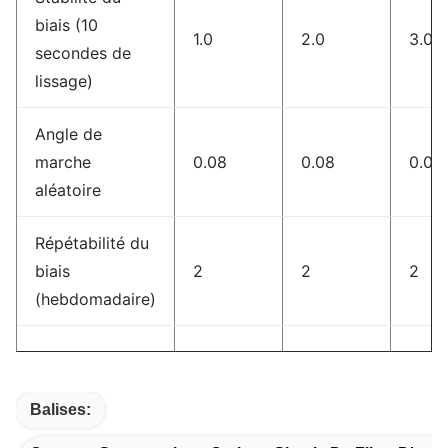
biais (10
1.0
2.0
3.0
secondes de
lissage)
Angle de
marche
0.08
0.08
0.08
aléatoire
Répétabilité du
biais
2
2
2
(hebdomadaire)
Facteur
Balises:
11185
11185
1118
d'échelle