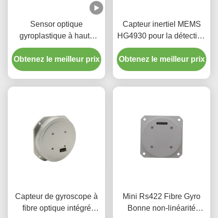
Sensor optique
Capteur inertiel MEMS
gyroplastique à haute
HG4930 pour la détection
précision à faible niveau
précise de l'orientation et
Obtenez le meilleur prix
de bruit à coût
Obtenez le meilleur prix
du mouvement
raisonnable
Capteur de gyroscope à
Mini Rs422 Fibre Gyro
fibre optique intégré
Bonne non-linéarité