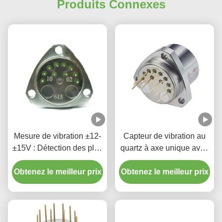
Produits Connexes
Mesure de vibration ±12-
Capteur de vibration au
±15V : Détection des plus
quartz à axe unique avec
petites vibrations avec
portée de 70 g Faible
Obtenez le meilleur prix
une grande sensibilité
Obtenez le meilleur prix
biais pour l'exploration
pétrolière