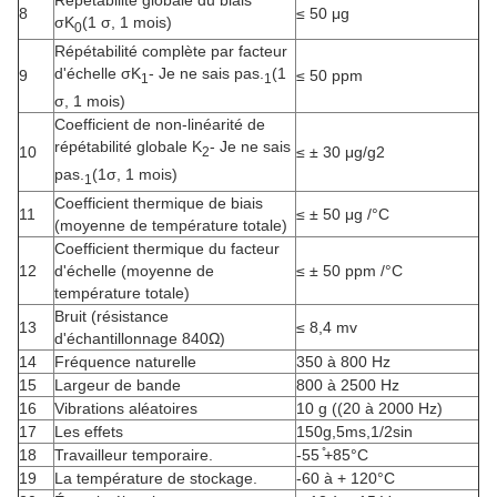
Répétabilité globale du biais
8
≤ 50 μg
σK
(1 σ, 1 mois)
0
Répétabilité complète par facteur
d'échelle σK
- Je ne sais pas.
(1
9
≤ 50 ppm
1
1
σ, 1 mois)
Coefficient de non-linéarité de
répétabilité globale K
- Je ne sais
10
≤ ± 30 μg/g2
2
pas.
(1σ, 1 mois)
1
Coefficient thermique de biais
11
≤ ± 50 μg /°C
(moyenne de température totale)
Coefficient thermique du facteur
12
d'échelle (moyenne de
≤ ± 50 ppm /°C
température totale)
Bruit (résistance
13
≤ 8,4 mv
d'échantillonnage 840Ω)
14
Fréquence naturelle
350 à 800 Hz
15
Largeur de bande
800 à 2500 Hz
16
Vibrations aléatoires
10 g ((20 à 2000 Hz)
17
Les effets
150g,5ms,1/2sin
18
Travailleur temporaire.
-55 ̊+85°C
19
La température de stockage.
-60 à + 120°C