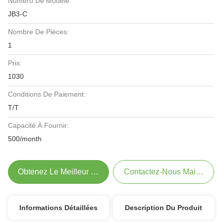
Numéro De Modèle:
JB3-C
Nombre De Pièces:
1
Prix:
1030
Conditions De Paiement:
T/T
Capacité À Fournir:
500/month
Obtenez Le Meilleur Prix
Contactez-Nous Maintenant
Informations Détaillées
Description Du Produit