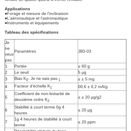
Applications
●
Forage et mesure de l'inclinaison
●
L'aéronautique et l'astronautique
●
Instruments et équipements
Tableau des spécifications
Je
ne
Paramètres
JB3-03
veux
pas.
1
Portée
± 60 g
2
Le seuil
5 μg
Bias K
- Je ne sais pas.
3
≤ ± 5 mg
0
1
Facteur d'échelle K
4
00,6 ± 0,2 mA/g
1
Coefficient de non-linéarité de
5
≤ ± 20 μg/g2
deuxième ordre K
2
Stabilité à court terme 0g 4
6
≤ 20 μg
heures
1g 4 heures de stabilité à court
7
≤ 20 ppm
terme