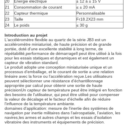
20
Énergie électrique
± 12 à ± 15 V
21
Consommation de courant
≤ ± 20 mA
22
Capteur thermique
Personnalisable
23
Taille
Fr
18.2X23 mm
24
Le poids
≤ 30 g
Introduction au projet
L'accéléromètre flexible au quartz de la série JB3 est un
accéléromètre miniaturisé, de haute précision et de grande
portée, doté d'une excellente stabilité à long terme, de
répétabilité,performance de démarrageIl peut être utilisé à la fois
pour les essais statiques et dynamiques et est également un
capteur de vibration standard.
Le produit adopte une conception miniaturisée unique et un
processus d'emballage, et le courant de sortie a une relation
linéaire avec la force ou l'accélération reçue.Les utilisateurs
peuvent sélectionner une résistance d'échantillonnage
appropriée par calcul pour obtenir une sortie de haute
précisionUn capteur de température peut être intégré en fonction
des besoins de l'utilisateur, qui peut être utilisé pour compenser
la valeur de décalage et le facteur d'échelle afin de réduire
l'influence de la température ambiante.
domaines d'application: mesure de l'inertie des systèmes de
navigation par inertie militaires dans l'aérospatiale, l'aviation, les
navires,les armes et autres champs et les essais d'isolation
vibratoire des instruments et équipements de précision.