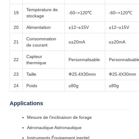
Température de
19
-60~+120℃
-60~+120℃
stockage
20
Alimentation
±12~±15V
±12~±15V
Consommation
21
≤±20mA
≤±20mA
de courant
Capteur
22
Personnalisable
Personnalisabl
thermique
23
Taille
Ф25.4X30mm
Ф25.4X30mm
24
Poids
≤80g
≤80g
Applications
Mesure de l'inclinaison de forage
Aéronautique Astronautique
Instruments Équipement inertiel