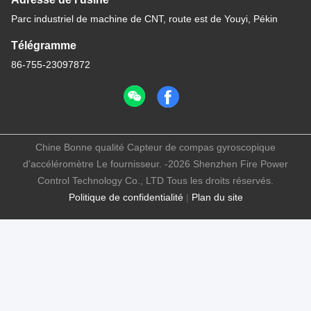
Parc industriel de machine de CNT, route est de Youyi, Pékin
Télégramme
86-755-23097872
Chine Bonne qualité Capteur de compas gyroscopique
d'accéléromètre Le fournisseur. -2026 Shenzhen Fire Power
Control Technology Co., LTD Tous les droits réservés.
Politique de confidentialité
|
Plan du site