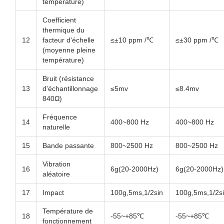
température)
Coefficient
thermique du
12
facteur d'échelle
≤±10 ppm /℃
≤±30 ppm /℃
(moyenne pleine
température)
Bruit (résistance
13
d'échantillonnage
≤5mv
≤8.4mv
840Ω)
Fréquence
14
400~800 Hz
400~800 Hz
naturelle
15
Bande passante
800~2500 Hz
800~2500 Hz
Vibration
16
6g(20-2000Hz)
6g(20-2000Hz)
aléatoire
17
Impact
100g,5ms,1/2sin
100g,5ms,1/2s
Température de
18
-55~+85℃
-55~+85℃
fonctionnement