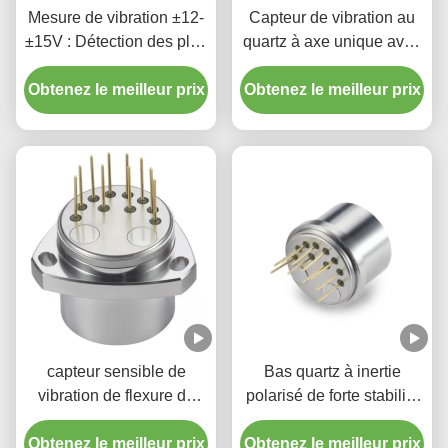
Mesure de vibration ±12-
Capteur de vibration au
±15V : Détection des plus
quartz à axe unique avec
petites vibrations avec
portée de 70 g Faible
Obtenez le meilleur prix
une grande sensibilité
Obtenez le meilleur prix
biais pour l'exploration
pétrolière
capteur sensible de
Bas quartz à inertie
vibration de flexure de
polarisé de forte stabilité
quartz d'accéléromètre de
de flexure de mètre de
Obtenez le meilleur prix
navigation
Obtenez le meilleur prix
vibration petit