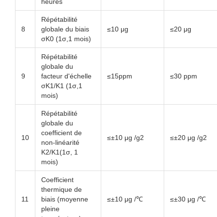
heures
Répétabilité
8
globale du biais
≤10 μg
≤20 μg
σK0 (1σ,1 mois)
Répétabilité
globale du
9
facteur d'échelle
≤15ppm
≤30 ppm
σK1/K1 (1σ,1
mois)
Répétabilité
globale du
coefficient de
10
≤±10 μg /g2
≤±20 μg /g2
non-linéarité
K2/K1(1σ, 1
mois)
Coefficient
thermique de
11
biais (moyenne
≤±10 μg /℃
≤±30 μg /℃
pleine