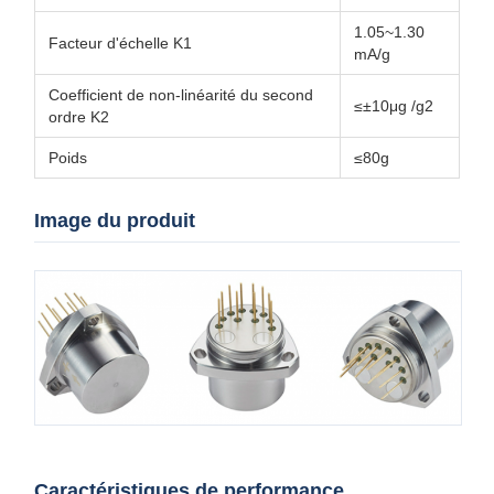
1.05~1.30
Facteur d'échelle K1
mA/g
Coefficient de non-linéarité du second
≤±10μg /g2
ordre K2
Poids
≤80g
Image du produit
Caractéristiques de performance