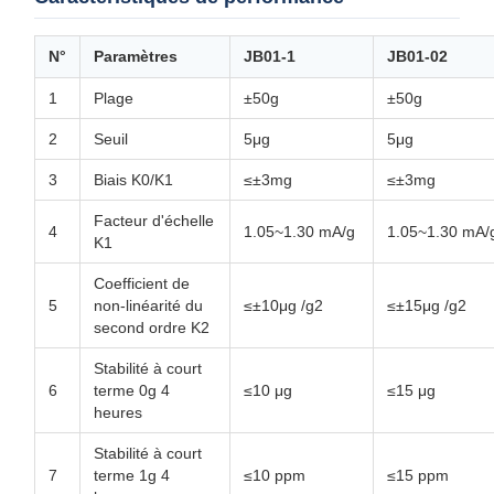
N°
Paramètres
JB01-1
JB01-02
1
Plage
±50g
±50g
2
Seuil
5μg
5μg
3
Biais K0/K1
≤±3mg
≤±3mg
Facteur d'échelle
4
1.05~1.30 mA/g
1.05~1.30 mA/
K1
Coefficient de
5
non-linéarité du
≤±10μg /g2
≤±15μg /g2
second ordre K2
Stabilité à court
6
terme 0g 4
≤10 μg
≤15 μg
heures
Stabilité à court
7
terme 1g 4
≤10 ppm
≤15 ppm