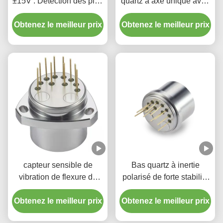
±15V : Détection des plus
quartz à axe unique avec
petites vibrations avec
portée de 70 g Faible
Obtenez le meilleur prix
une grande sensibilité
Obtenez le meilleur prix
biais pour l'exploration
pétrolière
capteur sensible de
Bas quartz à inertie
vibration de flexure de
polarisé de forte stabilité
quartz d'accéléromètre de
de flexure de mètre de
Obtenez le meilleur prix
navigation
Obtenez le meilleur prix
vibration petit