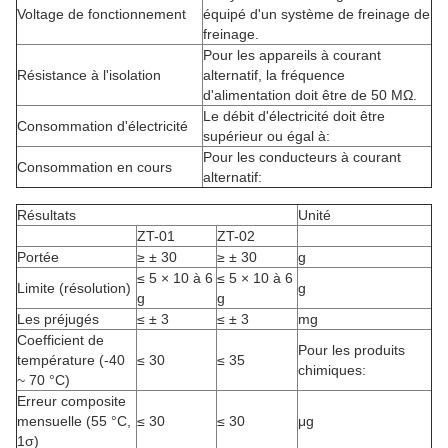
Voltage de fonctionnement
équipé d'un système de freinage de
freinage.
Pour les appareils à courant
Résistance à l'isolation
alternatif, la fréquence
d'alimentation doit être de 50 MΩ.
Le débit d'électricité doit être
Consommation d'électricité
supérieur ou égal à:
Pour les conducteurs à courant
Consommation en cours
alternatif:
Résultats
Unité
ZT-01
ZT-02
Portée
≥ ± 30
≥ ± 30
g
≤ 5 × 10 à 6
≤ 5 × 10 à 6
Limite (résolution)
g
g
g
Les préjugés
≤ ± 3
≤ ± 3
mg
Coefficient de
Pour les produits
température (-40
≤ 30
≤ 35
chimiques:
~ 70 °C)
Erreur composite
mensuelle (55 °C,
≤ 30
≤ 30
μg
1σ)