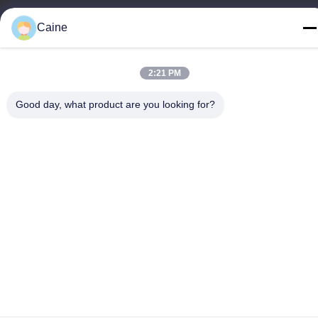
Télégramme
Caine
86-755-23097872
2:21 PM
Good day, what product are you looking for?
Chine Bonne qualité Capteur de compas gyroscopique
d'accéléromètre Le fournisseur. -2026 Shenzhen Fire Power
Control Technology Co., LTD Tous les droits réservés.
Politique de confidentialité
|
Plan du site