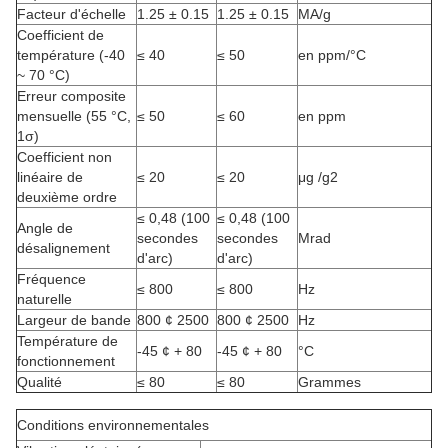
Facteur d'échelle
1.25 ± 0.15
1.25 ± 0.15
MA/g
Coefficient de
température (-40
≤ 40
≤ 50
en ppm/°C
~ 70 °C)
Erreur composite
mensuelle (55 °C,
≤ 50
≤ 60
en ppm
1σ)
Coefficient non
linéaire de
≤ 20
≤ 20
μg /g2
deuxième ordre
≤ 0,48 (100
≤ 0,48 (100
Angle de
secondes
secondes
Mrad
désalignement
d'arc)
d'arc)
Fréquence
≤ 800
≤ 800
Hz
naturelle
Largeur de bande
800 ¢ 2500
800 ¢ 2500
Hz
Température de
-45 ¢ + 80
-45 ¢ + 80
°C
fonctionnement
Qualité
≤ 80
≤ 80
Grammes
Conditions environnementales