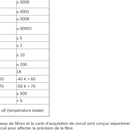
≤ 0008
≤ 0001
≤ 0008
≤ 00003
≤ 5
≤ 2
≤ 10
≥ 200
1K
60
-40 ¢ + 60
70
-50 ¢ + 70
± 500
+ 5
≤8 (température totale)
neau de fibres et la carte d'acquisition de circuit sont conçus séparémen
it pour affecter la précision de la fibre.