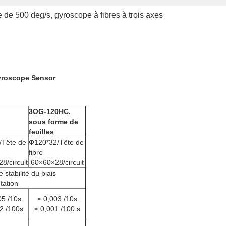
e de 500 deg/s
, 
gyroscope à fibres à trois axes
Gyroscope Sensor
3OG-120HC,
sous forme de
feuilles
Tête de
Φ120*32/Tête de
fibre
8/circuit
60×60×28/circuit
e stabilité du biais
tation
05 /10s
≤ 0,003 /10s
2 /100s
≤ 0,001 /100 s