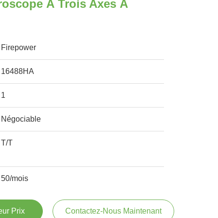
roscope À Trois Axes À
Firepower
16488HA
1
Négociable
T/T
50/mois
ur Prix
Contactez-Nous Maintenant