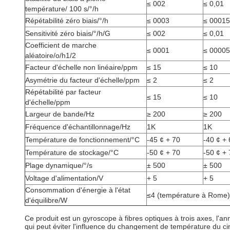
≤ 002
≤ 0,01
température/ 100 s/°/h
Répétabilité zéro biais/°/h
≤ 0003
≤ 00015
Sensitivité zéro biais/°/h/G
≤ 002
≤ 0,01
Coefficient de marche
≤ 0001
≤ 00005
aléatoire/o/h1/2
Facteur d'échelle non linéaire/ppm
≤ 15
≤ 10
Asymétrie du facteur d'échelle/ppm
≤ 2
≤ 2
Répétabilité par facteur
≤ 15
≤ 10
d'échelle/ppm
Largeur de bande/Hz
≥ 200
≥ 200
Fréquence d'échantillonnage/Hz
1K
1K
Température de fonctionnement/°C
-45 ¢ + 70
-40 ¢ + 
Température de stockage/°C
-50 ¢ + 70
-50 ¢ + 
Plage dynamique/°/s
± 500
± 500
Voltage d'alimentation/V
+ 5
+ 5
Consommation d'énergie à l'état
≤4 (température à Rome) 
d'équilibre/W
Ce produit est un gyroscope à fibres optiques à trois axes, l'an
qui peut éviter l'influence du changement de température du circu