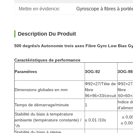
Mettre en évidence:
Gyroscope à fibres à porté
Description Du Produit
500 degrés/s Autonomie trois axes Fibre Gyro Low Bias 
Caractéristiques de performance
Paramètres
3OG-92
3OG-98
Φ92×27/Tête de
Φ92×27/
Dimensions globales en mm
fibre
fibre
96×96×33/circuit
60×60×2
Indice d
Temps de démarrage/minute
1
d'alimen
Stabilité du biais à température
≤ 0,0
ambiante (température constante) /
≤ 0,01 /10s
≤ 0,00
°/h
Stabilité du biais à pleine