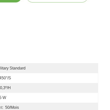
litary Standard
450°/s
0,3º/h
,5 W
t:
50/mois