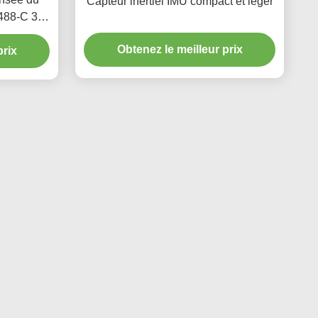
Capteur inertiel IMU compact et léger
488-C 3
MU
Obtenez le meilleur prix
prix