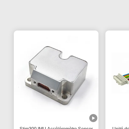
Stim300 IMU Accéléromètre Sensor
Unité de