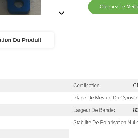
Obtenez Le Meille
ption Du Produit
Certification:
C
Plage De Mesure Du Gyrosco
Largeur De Bande:
8
Stabilité De Polarisation Null