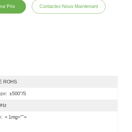
ur Prix
Contactez-Nous Maintenant
E ROHS
pe:
±500°/s
0Hz
e:
< 1mg="">