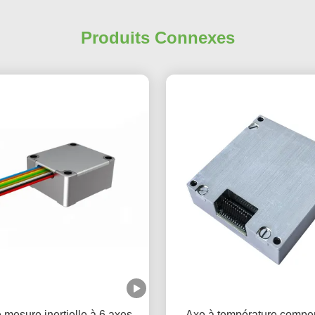
Produits Connexes
 mesure inertielle à 6 axes
Axe à température compe