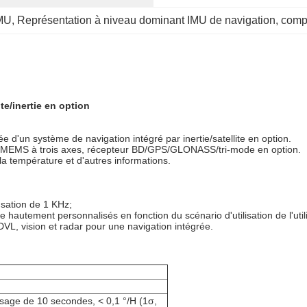
IMU
, 
Représentation à niveau dominant IMU de navigation
, 
comp
te/inertie en option
d'un système de navigation intégré par inertie/satellite en option.
re MEMS à trois axes, récepteur BD/GPS/GLONASS/tri-mode en option.
 la température et d'autres informations.
nsation de 1 KHz;
tre hautement personnalisés en fonction du scénario d'utilisation de l'util
DVL, vision et radar pour une navigation intégrée.
sage de 10 secondes, < 0,1 °/H (1σ,