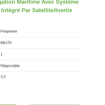
gation Maritime Avec Système
Intégré Par Satellite/inertie
Firepower
IMU70
1
Négociable
T/T