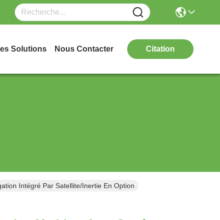
es Solutions
Nous Contacter
Citation
ion Intégré Par Satellite/inertie En Option