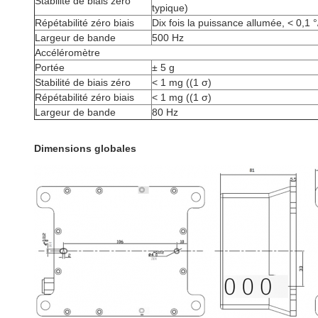
Stabilité de biais zéro
typique)
Répétabilité zéro biais
Dix fois la puissance allumée, < 0,1 °
Largeur de bande
500 Hz
Accéléromètre
Portée
± 5 g
Stabilité de biais zéro
< 1 mg ((1 σ)
Répétabilité zéro biais
< 1 mg ((1 σ)
Largeur de bande
80 Hz
Dimensions globales