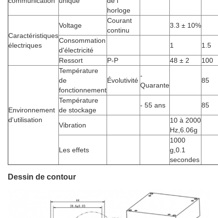
communication
unique
de l'
horloge
Courant
Voltage
3.3 ± 10%
continu
Caractéristiques
Consommation
électriques
1
1.5
d'électricité
Ressort
P-P
48 ± 2
100
Température
-
de
Évolutivité
85
Quarante
fonctionnement
Température
- 55 ans
85
Environnement
de stockage
d'utilisation
10 à 2000
Vibration
Hz,6.06g
1000
Les effets
g,0.1
secondes
Dessin de contour