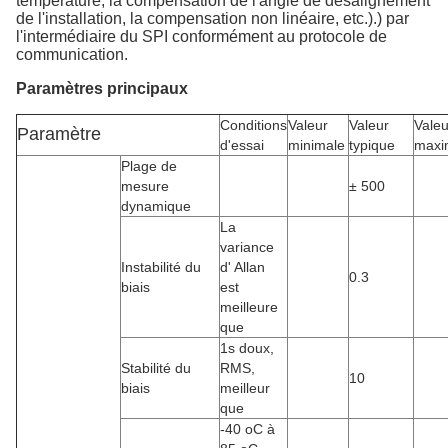
température, la compensation de l'angle de désalignement
de l'installation, la compensation non linéaire, etc.).) par
l'intermédiaire du SPI conformément au protocole de
communication.
Paramètres principaux
Conditions
Valeur
Valeur
Valeu
Paramètre
d'essai
minimale
typique
maxi
Plage de
mesure
± 500
dynamique
La
variance
Instabilité du
d' Allan
0.3
biais
est
meilleure
que
1s doux,
Stabilité du
RMS,
10
biais
meilleur
que
-40 oC à