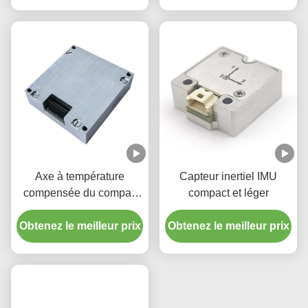
Axe à température
Capteur inertiel IMU
compensée du compas
compact et léger
gyroscopique 16488-C 3
Obtenez le meilleur prix
d'accéléromètre d'IMU
Obtenez le meilleur prix