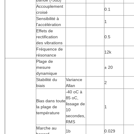
bande (-3dB)
Accouplement
0.1
croisé
Sensibilité à
1
l'accélération
Effets de
rectification
0.5
des vibrations
Fréquence de
12k
résonance
Plage de
mesure
± 20
dynamique
Stabilité du
Variance
2
biais
Allan
-40 oC à
85 oC,
Bias dans toute
lissage de
la plage de
1
10
température
secondes,
RMS
Marche au
1b
0.029