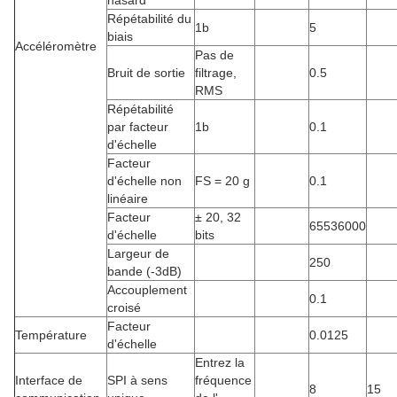
hasard
Répétabilité du
1b
5
biais
Accéléromètre
Pas de
Bruit de sortie
filtrage,
0.5
RMS
Répétabilité
par facteur
1b
0.1
d'échelle
Facteur
d'échelle non
FS = 20 g
0.1
linéaire
Facteur
± 20, 32
65536000
d'échelle
bits
Largeur de
250
bande (-3dB)
Accouplement
0.1
croisé
Facteur
Température
0.0125
d'échelle
Entrez la
Interface de
SPI à sens
fréquence
8
15