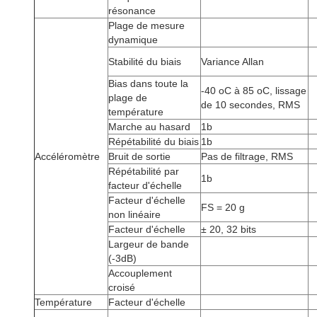
résonance
Plage de mesure
dynamique
Stabilité du biais
Variance Allan
Bias dans toute la
-40 oC à 85 oC, lissage
plage de
de 10 secondes, RMS
température
Marche au hasard
1b
Répétabilité du biais
1b
Accéléromètre
Bruit de sortie
Pas de filtrage, RMS
Répétabilité par
1b
facteur d'échelle
Facteur d'échelle
FS = 20 g
non linéaire
Facteur d'échelle
± 20, 32 bits
Largeur de bande
(-3dB)
Accouplement
croisé
Température
Facteur d'échelle