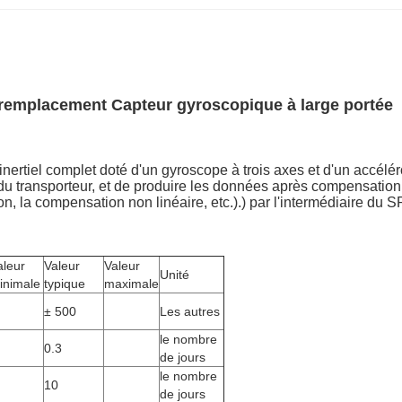
e remplacement Capteur gyroscopique à large portée
inertiel complet doté d'un gyroscope à trois axes et d'un accélér
 du transporteur, et de produire les données après compensation
on, la compensation non linéaire, etc.).) par l'intermédiaire d
aleur
Valeur
Valeur
Unité
inimale
typique
maximale
± 500
Les autres
le nombre
0.3
de jours
le nombre
10
de jours