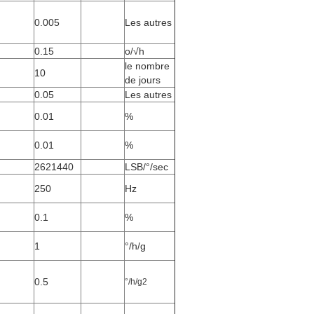
0.005
Les autres
0.15
o/√h
le nombre
10
de jours
0.05
Les autres
0.01
%
0.01
%
2621440
LSB/°/sec
250
Hz
0.1
%
1
°/h/g
0.5
°/h/g2