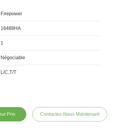
Firepower
16488HA
1
Négociable
L/C,T/T
ur Prix
Contactez-Nous Maintenant