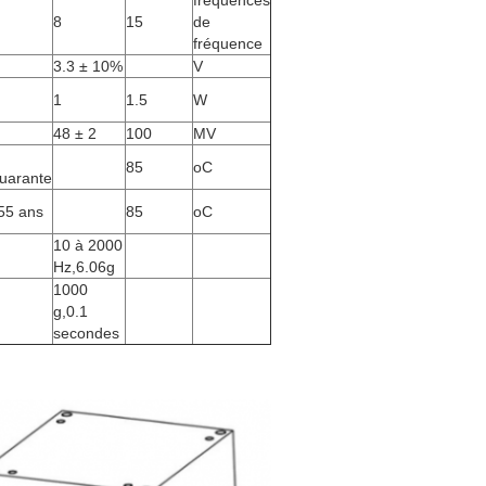
fréquences
8
15
de
fréquence
3.3 ± 10%
V
1
1.5
W
48 ± 2
100
MV
85
oC
uarante
 55 ans
85
oC
10 à 2000
Hz,6.06g
1000
g,0.1
secondes