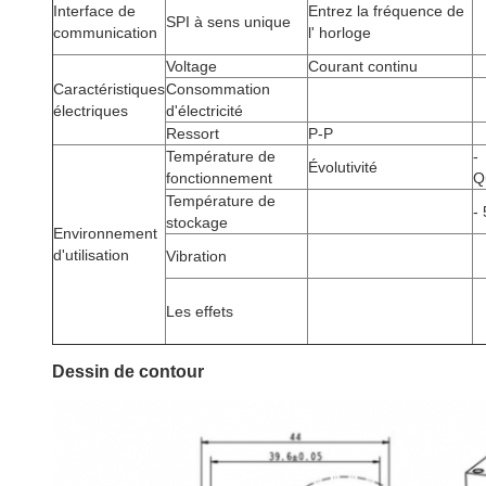
Interface de
Entrez la fréquence de
SPI à sens unique
communication
l' horloge
Voltage
Courant continu
Caractéristiques
Consommation
électriques
d'électricité
Ressort
P-P
Température de
-
Évolutivité
fonctionnement
Q
Température de
-
stockage
Environnement
d'utilisation
Vibration
Les effets
Dessin de contour