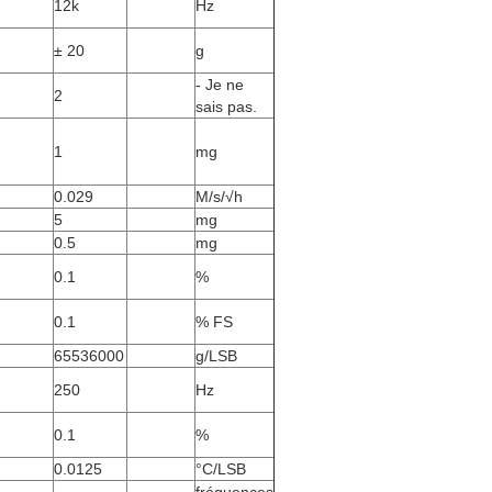
12k
Hz
± 20
g
- Je ne
2
sais pas.
1
mg
0.029
M/s/√h
5
mg
0.5
mg
0.1
%
0.1
% FS
65536000
g/LSB
250
Hz
0.1
%
0.0125
°C/LSB