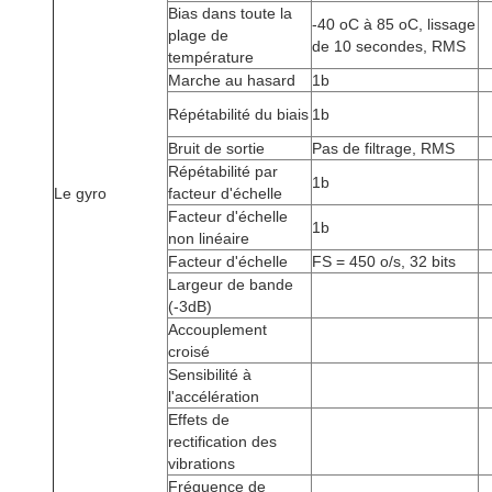
Bias dans toute la
-40 oC à 85 oC, lissage
plage de
de 10 secondes, RMS
température
Marche au hasard
1b
Répétabilité du biais
1b
Bruit de sortie
Pas de filtrage, RMS
Répétabilité par
1b
Le gyro
facteur d'échelle
Facteur d'échelle
1b
non linéaire
Facteur d'échelle
FS = 450 o/s, 32 bits
Largeur de bande
(-3dB)
Accouplement
croisé
Sensibilité à
l'accélération
Effets de
rectification des
vibrations
Fréquence de