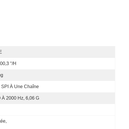
E
00,3 °/h
ug
SPI À Une Chaîne
 À 2000 Hz, 6,06 G
tée
, 