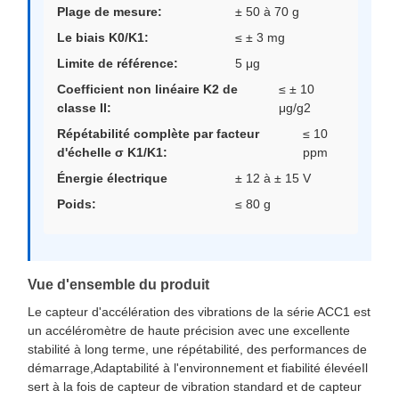
Plage de mesure:
± 50 à 70 g
Le biais K0/K1:
≤ ± 3 mg
Limite de référence:
5 μg
Coefficient non linéaire K2 de
≤ ± 10
classe II:
μg/g2
Répétabilité complète par facteur
≤ 10
d'échelle σ K1/K1:
ppm
Énergie électrique
± 12 à ± 15 V
Poids:
≤ 80 g
Vue d'ensemble du produit
Le capteur d'accélération des vibrations de la série ACC1 est
un accéléromètre de haute précision avec une excellente
stabilité à long terme, une répétabilité, des performances de
démarrage,Adaptabilité à l'environnement et fiabilité élevéeIl
sert à la fois de capteur de vibration standard et de capteur