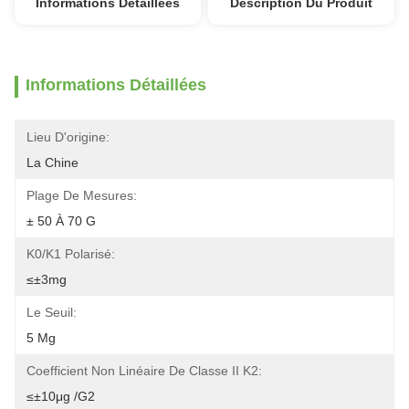
Informations Détaillées
Description Du Produit
Informations Détaillées
Lieu D'origine:
La Chine
Plage De Mesures:
± 50 À 70 G
K0/k1 Polarisé:
≤±3mg
Le Seuil:
5 Μg
Coefficient Non Linéaire De Classe II K2:
≤±10μg /g2