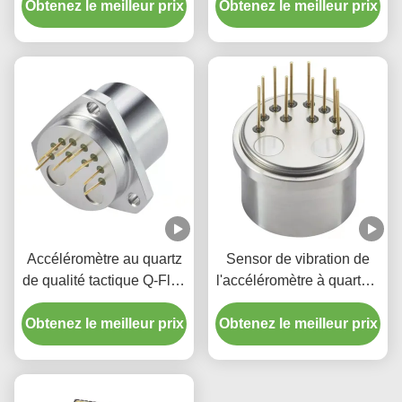
Obtenez le meilleur prix
axe unique pour le forage
Obtenez le meilleur prix
pétrolier
Accéléromètre au quartz
Sensor de vibration de
de qualité tactique Q-Flex
l'accéléromètre à quartz à
QA3000 Honeywell pour
axe unique Honeywell Q-
l'aérospatiale et l'aviation
Obtenez le meilleur prix
Obtenez le meilleur prix
Flex QA-750