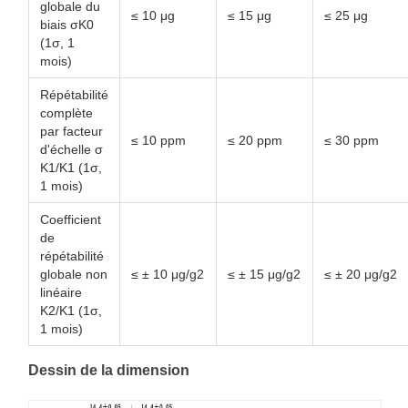
globale du
≤ 10 μg
≤ 15 μg
≤ 25 μg
biais σK0
(1σ, 1
mois)
Répétabilité
complète
par facteur
≤ 10 ppm
≤ 20 ppm
≤ 30 ppm
d'échelle σ
K1/K1 (1σ,
1 mois)
Coefficient
de
répétabilité
globale non
≤ ± 10 μg/g2
≤ ± 15 μg/g2
≤ ± 20 μg/g2
linéaire
K2/K1 (1σ,
1 mois)
Dessin de la dimension