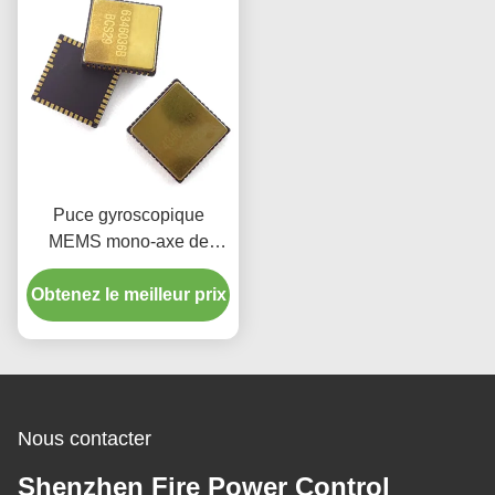
Puce gyroscopique
MEMS mono-axe de
haute précision avec
Obtenez le meilleur prix
biais de 1°/h pour la
navigation et la
stabilisation
Nous contacter
Shenzhen Fire Power Control