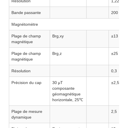
Résolution
1,221*10
Bande passante
200
Magnétomètre
Plage de champ
Brg,xy
±13
magnétique
Plage de champ
Brg,z
±25
magnétique
Résolution
0,3
Précision du cap
30 μT
±2,5
composante
géomagnétique
horizontale, 25℃
Plage de mesure
2,5
dynamique