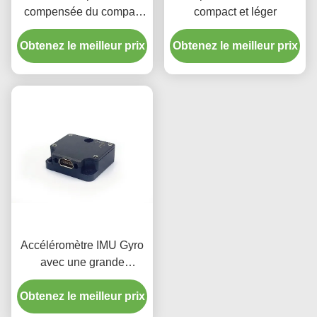
compensée du compas
compact et léger
gyroscopique 16488-C 3
Obtenez le meilleur prix
d'accéléromètre d'IMU
Obtenez le meilleur prix
Accéléromètre IMU Gyro
avec une grande
adaptabilité
Obtenez le meilleur prix
environnementale