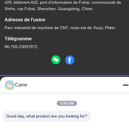
429, bâtiment A10, port d'information de Fuhai, communauté de
Xinhe, rue Fuhai, Shenzhen, Guangdong, Chine
Adresse de l'usine
Parc industriel de machine de CNT, route est de Youyi, Pékin
Télégramme
86-755-23097872
Chine Bonne qualité Capteur de compas gyroscopique
Caine
d'accéléromètre Le fournisseur. -2026 Shenzhen Fire Power
Control Technology Co., LTD Tous les droits réservés.
Politique de confidentialité
|
Plan du site
2:50 AM
Good day, what product are you looking for?