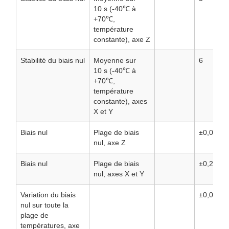
10 s (-40℃ à
+70℃,
température
constante), axe Z
Stabilité du biais nul
Moyenne sur
6
10 s (-40℃ à
+70℃,
température
constante), axes
X et Y
Biais nul
Plage de biais
±0,07
nul, axe Z
Biais nul
Plage de biais
±0,2
nul, axes X et Y
Variation du biais
±0,02
nul sur toute la
plage de
températures, axe