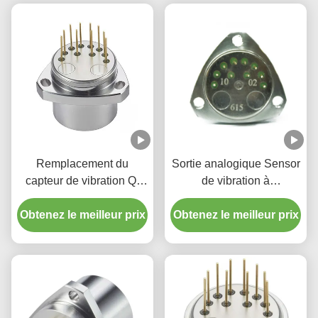
Remplacement du
Sortie analogique Sensor
capteur de vibration Q-
de vibration à
Flex QA-3000
accéléromètre à quartz à
Obtenez le meilleur prix
axe unique pour le forage
Obtenez le meilleur prix
pétrolier