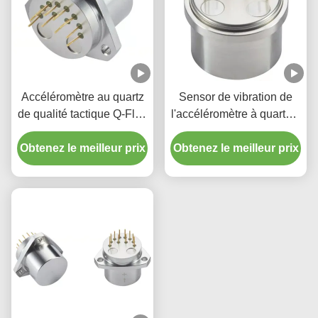
Accéléromètre au quartz
Sensor de vibration de
de qualité tactique Q-Flex
l'accéléromètre à quartz à
QA3000 Honeywell pour
axe unique Honeywell Q-
l'aérospatiale et l'aviation
Obtenez le meilleur prix
Obtenez le meilleur prix
Flex QA-750