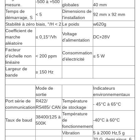
-500 à +500
mesure.
globales
40 mm
Temps de
Dimensions de
< 5
92 mm x 92 mm
démarrage, S
l'installation
Stabilité à zéro biais, °/H < 2
Le poids
w620g
Coefficient de
Voltage
marche
≤ 0,15°/Vh
DC+28V
d'alimentation
aléatoire
Facteur
Consommation
d'échelle non
< 200 ppm
≤ 5 W
d'électricité
linéaire
Largeur de
≥ 150 Hz
bande
Mode de
Indicateurs
sortie
environnementaux
Port série de
R422/
Température
- 45°C à 65°C
communication
RS485/ CAN
de stockage
Température
38400/125 à
Taux de baud
de
-40°C à 60°C
500K
fonctionnement
Vibration
5 à 2000 Hz,5 g
70 G, demi sinus, 6