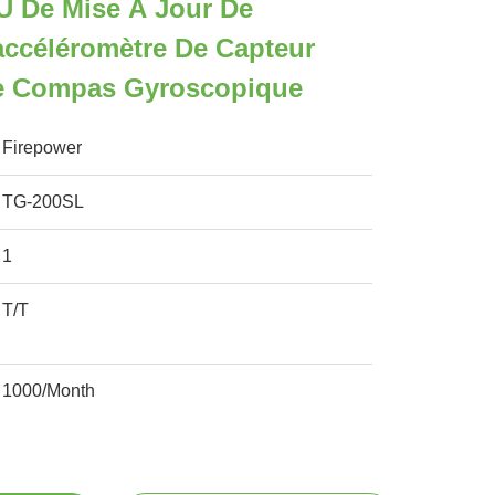
U De Mise À Jour De
accéléromètre De Capteur
e Compas Gyroscopique
Firepower
TG-200SL
1
T/T
1000/Month