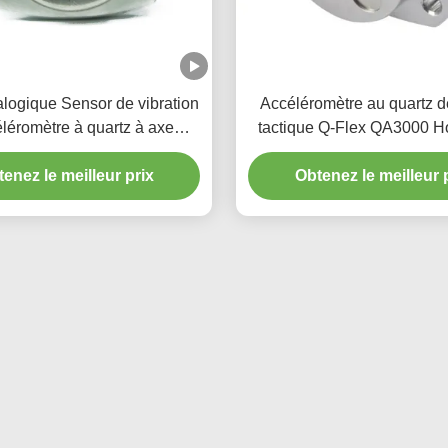
alogique Sensor de vibration
Accéléromètre au quartz d
léromètre à quartz à axe
tactique Q-Flex QA3000 H
 pour le forage pétrolier
pour l'aérospatiale et l'a
enez le meilleur prix
Obtenez le meilleur 