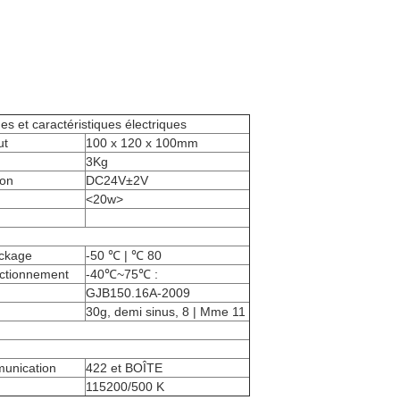
s et caractéristiques électriques
ut
100 x 120 x 100mm
3Kg
ion
DC24V±2V
<20w>
ockage
-50 ℃ | ℃ 80
ctionnement
-40℃~75℃ :
GJB150.16A-2009
30g, demi sinus, 8 | Mme 11
munication
422 et BOÎTE
115200/500 K