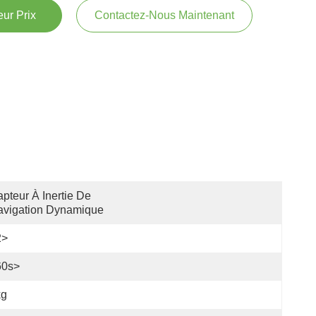
ur Prix
Contactez-Nous Maintenant
pteur À Inertie De 
avigation Dynamique
2>
60s>
kg