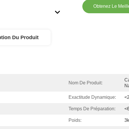
Obtenez Le Meille
ption Du Produit
Ca
Nom De Produit:
N
Exactitude Dynamique:
<
Temps De Préparation:
<
Poids:
3