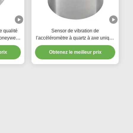
e qualité
Sensor de vibration de
oneywell
l'accéléromètre à quartz à axe unique
viation
Honeywell Q-Flex QA-750
prix
Obtenez le meilleur prix