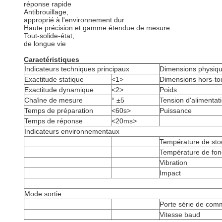
réponse rapide
Antibrouillage,
approprié à l'environnement dur
Haute précision et gamme étendue de mesure
Tout-solide-état,
de longue vie
Caractéristiques
Indicateurs techniques principaux
Dimensions physique
Exactitude statique
<1>
Dimensions hors-to
Exactitude dynamique
<2>
Poids
Chaîne de mesure
° ±5
Tension d'alimentat
Temps de préparation
<60s>
Puissance
Temps de réponse
<20ms>
Indicateurs environnementaux
Température de st
Température de fon
Vibration
Impact
Mode sortie
Porte série de com
Vitesse baud