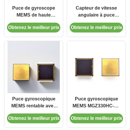
Puce de gyroscope
Capteur de vitesse
MEMS de haute
angulaire à puce
précision avec bande
MEMS gyroscope
Obtenez le meilleur prix
Obtenez le meilleur prix
passante de 180 Hz,
avec une portée de
stabilité de
mesure de 0,05
polarisation de 0,05
degré/h, un biais de
degrés/h et sortie
400 degrés/s et une
numérique SPI
sortie numérique SPI
Puce gyroscopique
Puce gyroscopique
MEMS rentable avec
MEMS MGZ330HC-O1
une portée de mesure
avec bande passante
Obtenez le meilleur prix
Obtenez le meilleur prix
de 400°/s, une bande
de 300 Hz 0,1 degré /
passante de 200 Hz et
heure de biais et