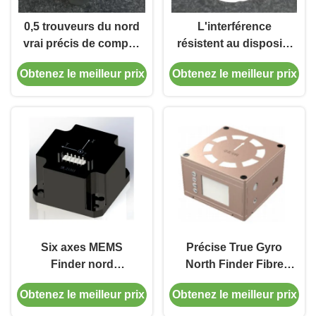
0,5 trouveurs du nord
L'interférence
vrai précis de compas
résistent au dispositif
gyroscopique de sec
dirigé vers le nord
Obtenez le meilleur prix
Obtenez le meilleur prix
pour le système de
pour la navigation et
référence d'attitude
le contrôle
Six axes MEMS
Précise True Gyro
Finder nord
North Finder Fibre
gyroscopique 0,5
Gyro basé sur le
Obtenez le meilleur prix
Obtenez le meilleur prix
seconde Haute
chercheur du nord
performance de
RS422