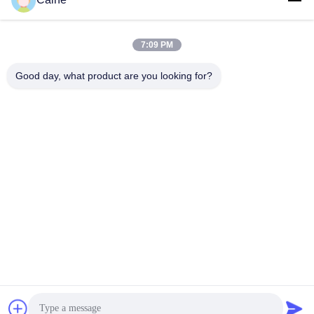
Notre adresse
7:09 PM
Adresse de l'entreprise
429, bâtiment A10, port d'information de Fuhai, communauté de
Good day, what product are you looking for?
Xinhe, rue Fuhai, Shenzhen, Guangdong, Chine
Adresse de l'usine
Parc industriel de machine de CNT, route est de Youyi, Pékin
Télégramme
86-755-23097872
Chine Bonne qualité Capteur de compas gyroscopique
d'accéléromètre Le fournisseur. -2026 Shenzhen Fire Power
Control Technology Co., LTD Tous les droits réservés.
Politique de confidentialité
|
Plan du site