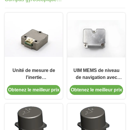
d'accéléromètre d'IMU
Unité de mesure de
UIM MEMS de niveau
l'inertie
de navigation avec
personnalisable avec
gyroscope
Obtenez le meilleur prix
Obtenez le meilleur prix
une stabilité de biais
d'accéléromètre à 3
de 3°/h
axes