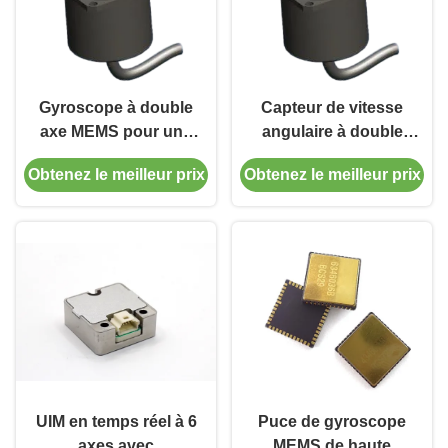
Gyroscope à double
Capteur de vitesse
axe MEMS pour une
angulaire à double
mesure précise de la
axe MEMS pour la
Obtenez le meilleur prix
Obtenez le meilleur prix
vitesse angulaire
navigation et la
cartographie
UIM en temps réel à 6
Puce de gyroscope
axes avec
MEMS de haute