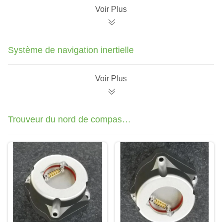
une sortie SPI de 24
sortie numérique SPI
Voir Plus
bits
pour la stabilisation
des drones à grande
vitesse
Système de navigation inertielle
Voir Plus
Trouveur du nord de compas
gyroscopique