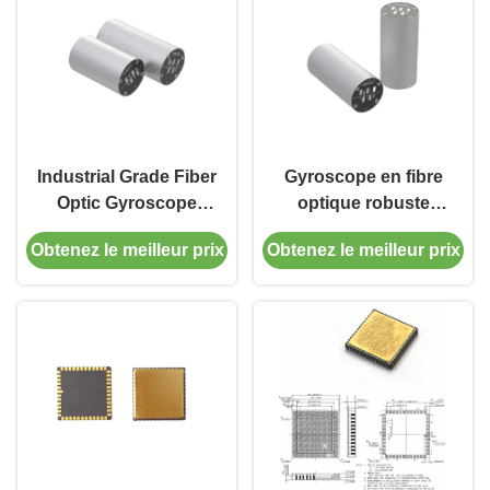
Industrial Grade Fiber
Gyroscope en fibre
Optic Gyroscope
optique robuste
MFOG-24 ±500°/s
MFOG-24 avec 20 g
Obtenez le meilleur prix
Obtenez le meilleur prix
Range ≤1.5W Low
de résistance aux
Power for Precision
vibrations ≤ 30 g de
Motion Control
poids et 500°/s de
Automation
vitesse angulaire
pour la navigation
navale