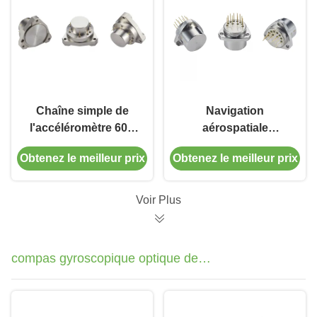
Chaîne simple de
Navigation
l'accéléromètre 60g
aérospatiale
de haute précision
Accéléromètre de
Obtenez le meilleur prix
Obtenez le meilleur prix
d'axe de forte stabilité
flexion au quartz
Capteur de vibration
pour la navigation par
Voir Plus
inertie
compas gyroscopique optique de
fibre