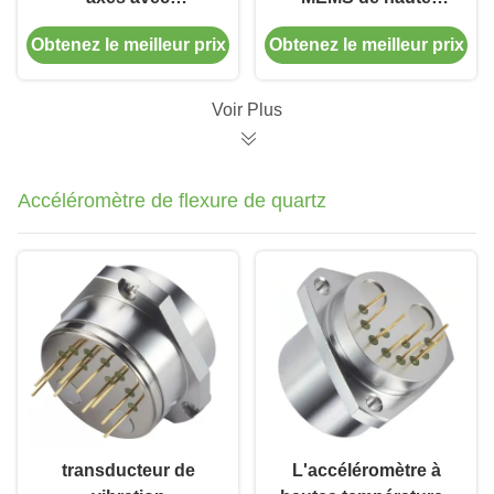
compensation
précision avec
Obtenez le meilleur prix
Obtenez le meilleur prix
complète des erreurs
instabilité de biais de
pour la navigation
1°/h pour le
gyroscope
Voir Plus
d'accéléromètre IMU
Accéléromètre de flexure de quartz
transducteur de
L'accéléromètre à