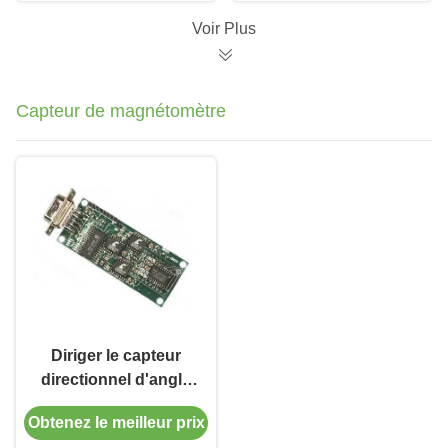
mesure
Voir Plus
Capteur de magnétomètre
Diriger le capteur
directionnel d'angle
sans le titre de lacet
Obtenez le meilleur prix
de mètre de gauss de